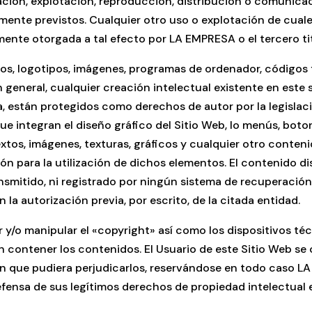
ración, explotación, reproducción, distribución o comunicac
mente previstos. Cualquier otro uso o explotación de cuale
mente otorgada a tal efecto por LA EMPRESA o el tercero ti
eños, logotipos, imágenes, programas de ordenador, códigos 
 general, cualquier creación intelectual existente en este si
, están protegidos como derechos de autor por la legislaci
ue integran el diseño gráfico del Sitio Web, lo menús, bot
tos, imágenes, texturas, gráficos y cualquier otro conteni
ón para la utilización de dichos elementos. El contenido di
ransmitido, ni registrado por ningún sistema de recuperació
a autorización previa, por escrito, de la citada entidad.
r y/o manipular el «copyright» así como los dispositivos té
contener los contenidos. El Usuario de este Sitio Web se
ón que pudiera perjudicarlos, reservándose en todo caso L
fensa de sus legítimos derechos de propiedad intelectual e 