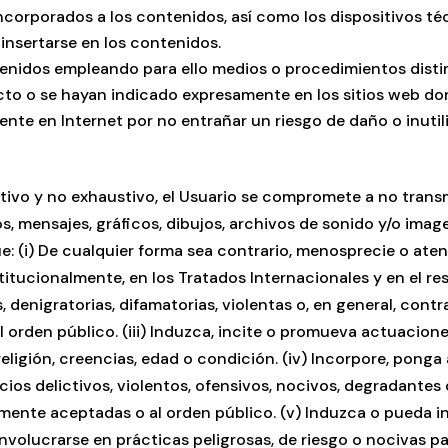
corporados a los contenidos, así como los dispositivos té
nsertarse en los contenidos.
enidos empleando para ello medios o procedimientos distin
ecto o se hayan indicado expresamente en los sitios web d
nte en Internet por no entrañar un riesgo de daño o inutili
ativo y no exhaustivo, el Usuario se compromete a no transmi
, mensajes, gráficos, dibujos, archivos de sonido y/o image
que: (i) De cualquier forma sea contrario, menosprecie o at
tucionalmente, en los Tratados Internacionales y en el resto
denigratorias, difamatorias, violentas o, en general, contrari
orden público. (iii) Induzca, incite o promueva actuacion
 religión, creencias, edad o condición. (iv) Incorpore, pong
os delictivos, violentos, ofensivos, nocivos, degradantes o, 
mente aceptadas o al orden público. (v) Induzca o pueda i
nvolucrarse en prácticas peligrosas, de riesgo o nocivas para