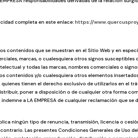
MPRESA responsabilidades derivadas de la relación surgida e
vacidad completa en este enlace:
https://www.quercusproy
os contenidos que se muestran en el Sitio Web y en especial
ciales, marcas, o cualesquiera otros signos susceptibles de
telectual y todas las marcas, nombres comerciales o signos
e los contenidos y/o cualesquiera otros elementos insertado
quienes tienen el derecho exclusivo de utilizarlos en el tr
istribuir, poner a disposición o de cualquier otra forma c
 indemne a LA EMPRESA de cualquier reclamación que se de
lica ningún tipo de renuncia, transmisión, licencia o cesió
contrario. Las presentes Condiciones Generales de Uso del