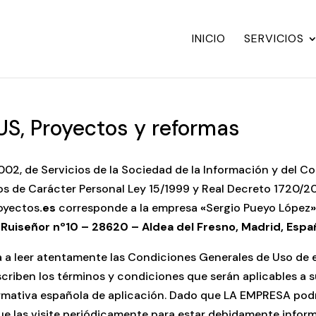
INICIO
SERVICIOS
S, Proyectos y reformas
002, de Servicios de la Sociedad de la Información y del Co
s de Carácter Personal Ley 15/1999 y Real Decreto 1720/200
oyectos
.es
corresponde a la empresa
«
Sergio Pueyo López
 Ruiseñor nº10 – 28620 – Aldea del Fresno, Madrid, Espa
ta a leer atentamente las Condiciones Generales de Uso de e
criben los términos y condiciones que serán aplicables a 
rmativa española de aplicación. Dado que LA EMPRESA podrí
 las visite periódicamente para estar debidamente inform